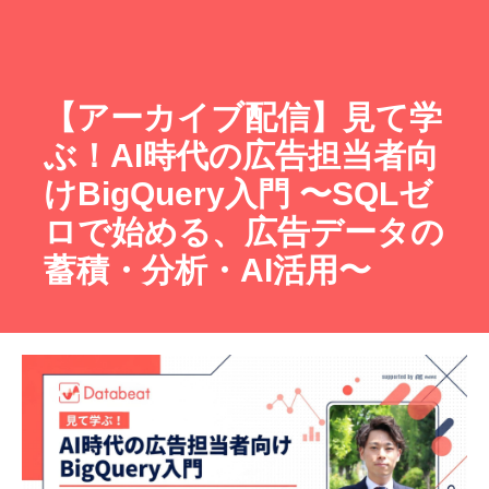
【アーカイブ配信】見て学
ぶ！AI時代の広告担当者向
けBigQuery入門 〜SQLゼ
ロで始める、広告データの
蓄積・分析・AI活用〜