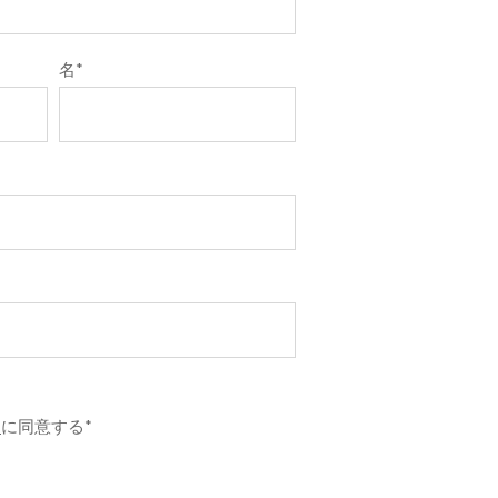
名
*
ー
に同意する
*